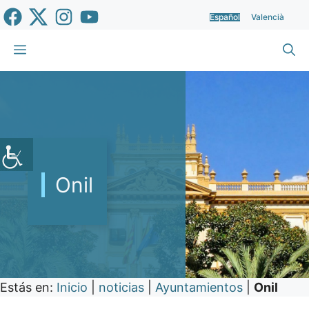
Saltar
Español
Valencià
al
contenido
Menú
Onil
Estás en:
Inicio
|
noticias
|
Ayuntamientos
|
Onil