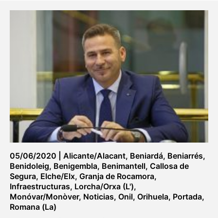
05/06/2020
|
Alicante/Alacant
,
Beniardá
,
Beniarrés
,
Benidoleig
,
Benigembla
,
Benimantell
,
Callosa de
Segura
,
Elche/Elx
,
Granja de Rocamora
,
Infraestructuras
,
Lorcha/Orxa (L')
,
Monóvar/Monòver
,
Noticias
,
Onil
,
Orihuela
,
Portada
,
Romana (La)