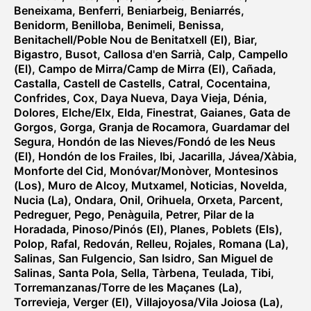
Beneixama
,
Benferri
,
Beniarbeig
,
Beniarrés
,
Benidorm
,
Benilloba
,
Benimeli
,
Benissa
,
Benitachell/Poble Nou de Benitatxell (El)
,
Biar
,
Bigastro
,
Busot
,
Callosa d'en Sarrià
,
Calp
,
Campello
(El)
,
Campo de Mirra/Camp de Mirra (El)
,
Cañada
,
Castalla
,
Castell de Castells
,
Catral
,
Cocentaina
,
Confrides
,
Cox
,
Daya Nueva
,
Daya Vieja
,
Dénia
,
Dolores
,
Elche/Elx
,
Elda
,
Finestrat
,
Gaianes
,
Gata de
Gorgos
,
Gorga
,
Granja de Rocamora
,
Guardamar del
Segura
,
Hondón de las Nieves/Fondó de les Neus
(El)
,
Hondón de los Frailes
,
Ibi
,
Jacarilla
,
Jávea/Xàbia
,
Monforte del Cid
,
Monóvar/Monòver
,
Montesinos
(Los)
,
Muro de Alcoy
,
Mutxamel
,
Noticias
,
Novelda
,
Nucia (La)
,
Ondara
,
Onil
,
Orihuela
,
Orxeta
,
Parcent
,
Pedreguer
,
Pego
,
Penàguila
,
Petrer
,
Pilar de la
Horadada
,
Pinoso/Pinós (El)
,
Planes
,
Poblets (Els)
,
Polop
,
Rafal
,
Redován
,
Relleu
,
Rojales
,
Romana (La)
,
Salinas
,
San Fulgencio
,
San Isidro
,
San Miguel de
Salinas
,
Santa Pola
,
Sella
,
Tàrbena
,
Teulada
,
Tibi
,
Torremanzanas/Torre de les Maçanes (La)
,
Torrevieja
,
Verger (El)
,
Villajoyosa/Vila Joiosa (La)
,