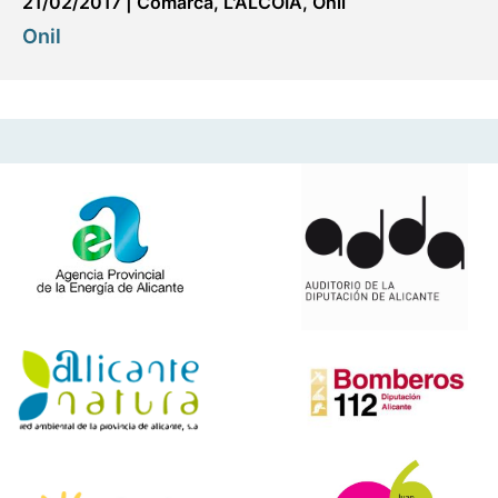
21/02/2017
|
Comarca
,
L'ALCOIÀ
,
Onil
Onil