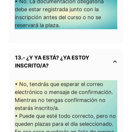
• No. La documentación obligatoria
debe estar registrada junto con la
inscripción antes del curso o no se
reservará la plaza.
13.- ¿Y YA ESTÁ? ¿YA ESTOY
INSCRITO/A?
• No, tendrás que esperar el correo
electrónico o mensaje de confirmación.
Mientras no tengas confirmación no
estarás inscrito/a.
• Puede que esté todo correcto, pero no
queden plazas para el día seleccionado.
En ese caso quedarás en lista de espera.