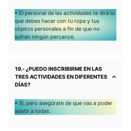
• El personal de las actividades te dirá lo
que debes hacer con tu ropa y tus
objetos personales a fin de que no
sufran ningún percance.
19.- ¿PUEDO INSCRIBIRME EN LAS
TRES ACTIVIDADES EN DIFERENTES
DÍAS?
• Sí, pero asegúrate de que vas a poder
asistir a todas.