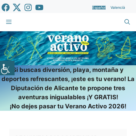
Saltar
Español
Valencià
al
contenido
Menú
Si buscas diversión, playa, montaña y
deportes refrescantes, ¡este es tu verano! La
Diputación de Alicante te propone tres
aventuras inigualables ¡Y GRATIS!
¡No dejes pasar tu Verano Activo 2026!