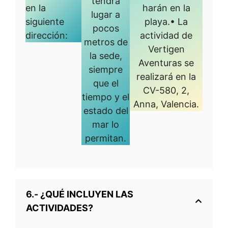
tendrá
en la
harán en la
lugar a
siguiente
playa.• La
pocos
dirección:
actividad de
metros de
Vertigen
la sede,
Aventuras se
siempre
realizará en la
que el
CV-580, 2,
tiempo y el
Anna, Valencia.
estado del
mar lo
permitan.
6.- ¿QUÉ INCLUYEN LAS
ACTIVIDADES?