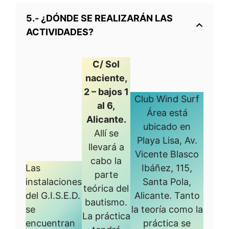
5.- ¿DÓNDE SE REALIZARÁN LAS
ACTIVIDADES?
C/ Sol
naciente,
2 – bajos 1
Club Wind Surf
al 6,
Área está
Alicante.
ubicado en
Allí se
Playa Lisa, Av.
llevará a
Vicente Blasco
cabo la
Las
Ibáñez, 115,
parte
instalaciones
Santa Pola,
teórica del
del G.I.S.E.D.
Alicante. Tanto
bautismo.
se
la teoría como la
La práctica
encuentran
práctica se