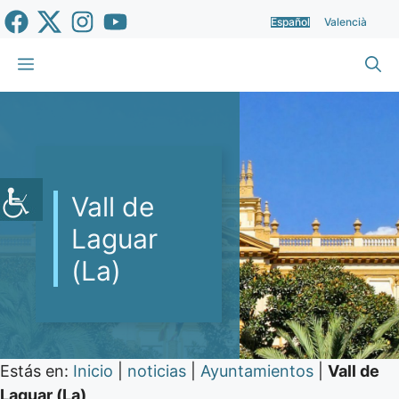
Saltar
Español
Valencià
al
contenido
Menú
Vall de
Laguar
(La)
Estás en:
Inicio
|
noticias
|
Ayuntamientos
|
Vall de
Laguar (La)