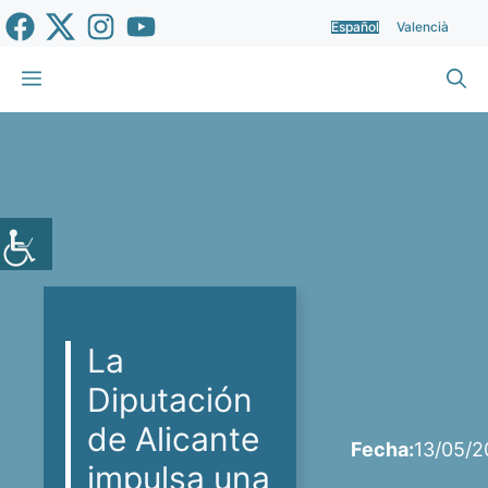
Saltar
Español
Valencià
al
contenido
Menú
La
Diputación
de Alicante
Fecha:
13/05/2
impulsa una