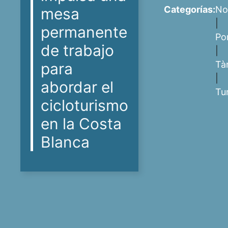
Categorías:
No
mesa
|
permanente
Po
de trabajo
|
Tà
para
|
abordar el
Tu
cicloturismo
en la Costa
Blanca