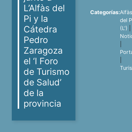
L’Alfàs del
Categorías:
Alfà
Pi y la
del P
Cátedra
(L')
|
Noti
Pedro
|
Zaragoza
Port
el ‘I Foro
|
Turi
de Turismo
de Salud’
de la
provincia