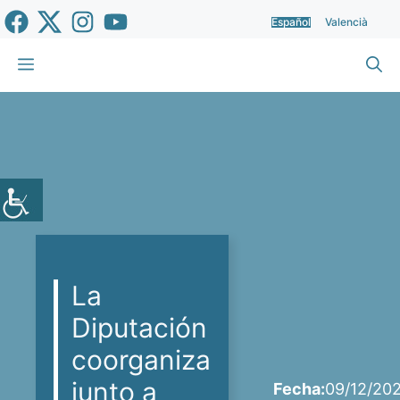
Saltar
Español
Valencià
al
contenido
Menú
La
Diputación
coorganiza
junto a
Fecha:
09/12/20