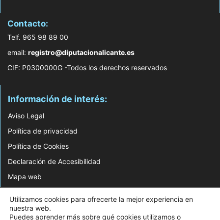
Contacto:
Telf. 965 98 89 00
email:
registro@diputacionalicante.es
CIF: P0300000G -Todos los derechos reservados
Información de interés:
Aviso Legal
Política de privacidad
Política de Cookies
Declaración de Accesibilidad
Mapa web
© 2026 Web Desarrollada por el Servicio de Informática de Diputación de
Utilizamos cookies para ofrecerte la mejor experiencia en
Alicante
nuestra web.
Puedes aprender más sobre qué cookies utilizamos o