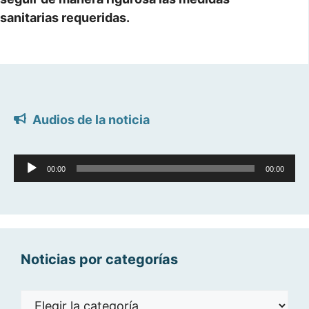
sanitarias requeridas.
Audios de la noticia
Reproductor
00:00
00:00
de
audio
Noticias por categorías
Noticias