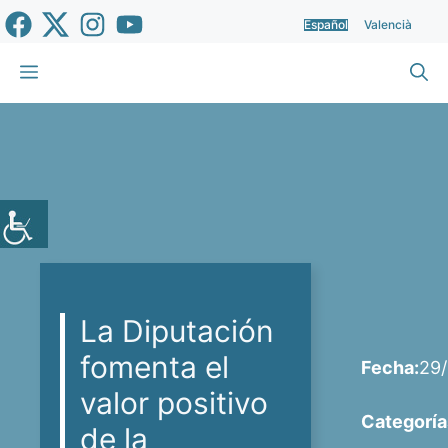
Saltar
Español
Valencià
al
contenido
Menú
La Diputación
fomenta el
Fecha:
29
valor positivo
Categoría
de la