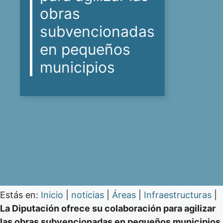
obras
subvencionadas
en pequeños
municipios
Estás en:
Inicio
|
noticias
|
Áreas
|
Infraestructuras
|
La Diputación ofrece su colaboración para agilizar
las obras subvencionadas en pequeños municipios