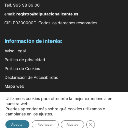
Telf. 965 98 89 00
email:
registro@diputacionalicante.es
CIF: P0300000G -Todos los derechos reservados
Información de interés:
Aviso Legal
Política de privacidad
Política de Cookies
Declaración de Accesibilidad
Mapa web
Utilizamos cookies para ofrecerte la mejor experiencia en
© 2026 Web Desarrollada por el Servicio de Informática de Diputación de
nuestra web.
Alicante
Puedes aprender más sobre qué cookies utilizamos o
cambiarlas en los
ajustes
.
Cerrar el banner d
Aceptar
Rechazar
Ajustes