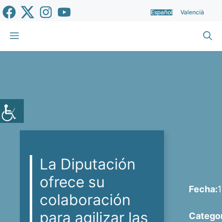
Saltar
Español
Valencià
al
contenido
Menú
La Diputación
ofrece su
Fecha:
colaboración
para agilizar las
Categor