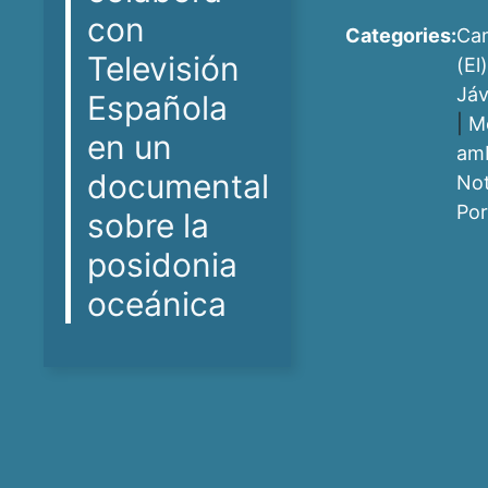
con
Categories:
Ca
Televisión
(El)
Jáv
Española
|
M
en un
am
documental
Not
Po
sobre la
posidonia
oceánica