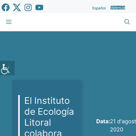
Vés
Valencià
Español
al
contingut
Menu
El Instituto
de Ecología
Litoral
Data:
21 d'agos
2020
colabora