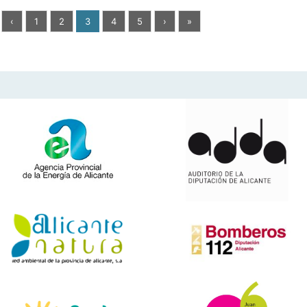
‹
1
2
3
4
5
›
»