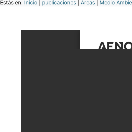
Estás en:
Inicio
|
publicaciones
|
Áreas
|
Medio Ambie