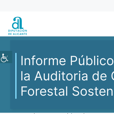
Saltar
al
contenido
Informe Públic
la Auditoria de
Forestal Soste