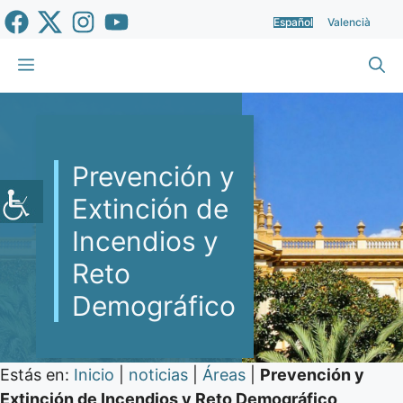
Saltar
Español
Valencià
al
contenido
Menú
Prevención y
Extinción de
Incendios y
Reto
Demográfico
Estás en:
Inicio
|
noticias
|
Áreas
|
Prevención y
Extinción de Incendios y Reto Demográfico