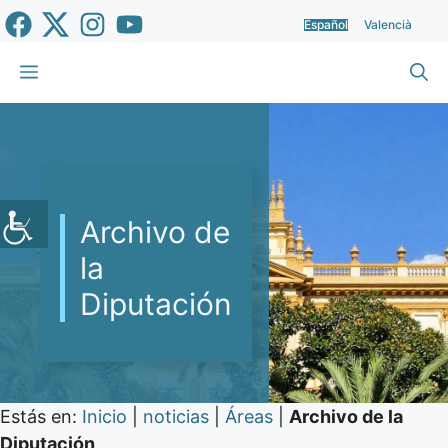
Saltar
Español
Valencià
al
contenido
Menú
Archivo de
la
Diputación
Estás en:
Inicio
|
noticias
|
Áreas
|
Archivo de la
Diputación