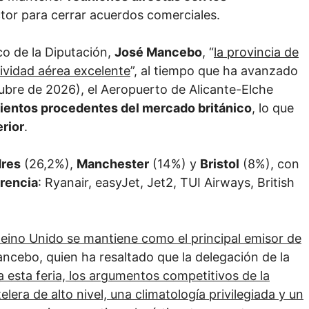
tor para cerrar acuerdos comerciales.
co de la Diputación,
José Mancebo
, “
la provincia de
ividad aérea excelente
”, al tiempo que ha avanzado
ubre de 2026), el Aeropuerto de Alicante-Elche
sientos procedentes del mercado británico
, lo que
rior
.
res
(26,2%),
Manchester
(14%) y
Bristol
(8%), con
erencia
: Ryanair, easyJet, Jet2, TUI Airways, British
 Reino Unido se mantiene como el principal emisor de
ncebo, quien ha resaltado que la delegación de la
a esta feria, los argumentos competitivos de la
lera de alto nivel, una climatología privilegiada y un