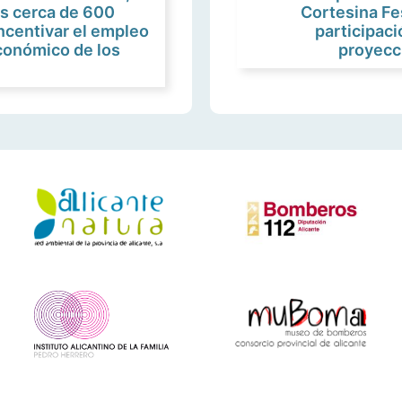
os cerca de 600
Cortesina Fe
incentivar el empleo
participaci
económico de los
proyecc