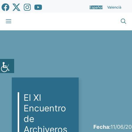
Saltar
Español
Valencià
al
contenido
Menú
El XI
Encuentro
de
Fecha:
11/06/2
Archiveros