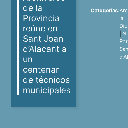
de la
Categorías:
Arc
Provincia
la
Dip
reúne en
|
No
Sant Joan
Por
d’Alacant a
San
d'A
un
centenar
de técnicos
municipales