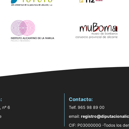
:
Contacto:
, nº 6
Telf. 965 98 89 00
e
email:
registro@diputacionalic
CIF: P0300000G -Todos los de