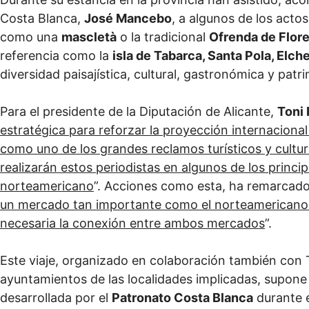
Costa Blanca,
José Mancebo
, a algunos de los acto
como una
mascletà
o la tradicional
Ofrenda de Flor
referencia como la
isla de Tabarca, Santa Pola, Elc
diversidad paisajística, cultural, gastronómica y patr
Para el presidente de la Diputación de Alicante,
Toni
estratégica para reforzar la proyección internacional
como uno de los grandes reclamos turísticos y cultura
realizarán estos periodistas en algunos de los princ
norteamericano
”. Acciones como esta, ha remarcado
un mercado tan importante como el norteamericano 
necesaria la conexión entre ambos mercados
”.
Este viaje, organizado en colaboración también con 
ayuntamientos de las localidades implicadas, supone 
desarrollada por el
Patronato Costa Blanca
durante e