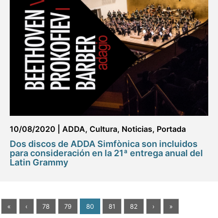
10/08/2020
|
ADDA
,
Cultura
,
Noticias
,
Portada
Dos discos de ADDA Simfònica son incluidos
para consideración en la 21ª entrega anual del
Latin Grammy
«
‹
78
79
80
81
82
›
»