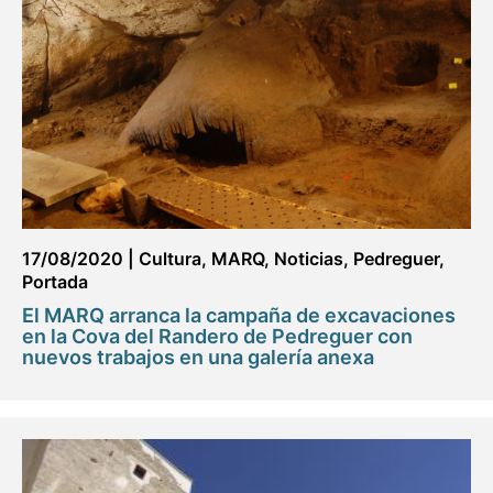
17/08/2020
|
Cultura
,
MARQ
,
Noticias
,
Pedreguer
,
Portada
El MARQ arranca la campaña de excavaciones
en la Cova del Randero de Pedreguer con
nuevos trabajos en una galería anexa