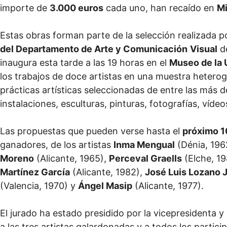
importe de
3.000 euros
cada uno, han recaído en
Mi
Estas obras forman parte de la selección realizada 
del Departamento de Arte y Comunicación
Visual
de
inaugura esta tarde a las 19 horas en el
Museo de la 
los trabajos de doce artistas en una muestra heter
prácticas artísticas seleccionadas de entre las más
instalaciones, esculturas, pinturas, fotografías, víde
Las propuestas que pueden verse hasta el
próximo 1
ganadores, de los artistas
Inma Mengual
(Dénia, 196
Moreno
(Alicante, 1965),
Perceval Graells
(Elche, 1
Martínez García
(Alicante, 1982),
José Luis Lozano 
(Valencia, 1970) y
Ángel Masip
(Alicante, 1977).
El jurado ha estado presidido por la vicepresidenta y
a las tres artistas galardonadas y a todos los particip