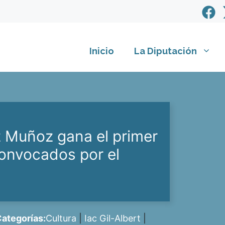
Inicio
La Diputación
z Muñoz gana el primer
onvocados por el
ategorías:
Cultura
|
Iac Gil-Albert
|