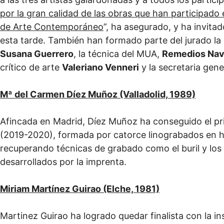
por la gran calidad de las obras que han participado
de Arte Contemporáneo
”, ha asegurado, y ha invitado
esta tarde. También han formado parte del jurado la 
Susana Guerrero
, la técnica del MUA,
Remedios Nav
crítico de arte
Valeriano Venneri
y la secretaria gene
Mª del Carmen Díez Muñoz (Valladolid, 1989)
Afincada en Madrid, Díez Muñoz ha conseguido el p
(2019-2020), formada por catorce linograbados en h
recuperando técnicas de grabado como el buril y lo
desarrollados por la imprenta.
Miriam Martínez Guirao (Elche, 1981)
Martinez Guirao ha logrado quedar finalista con la in