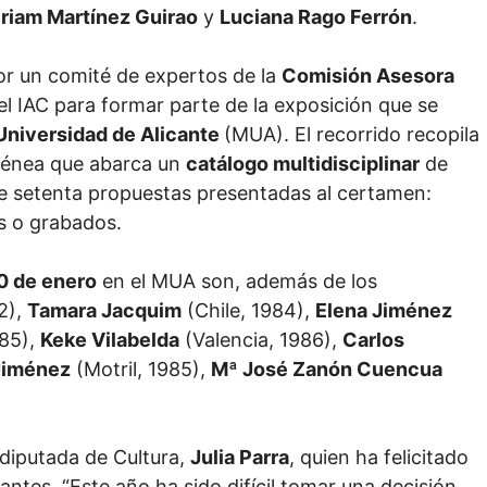
riam Martínez Guirao
y
Luciana Rago Ferrón
.
por un comité de expertos de la
Comisión Asesora
l IAC para formar parte de la exposición que se
Universidad de Alicante
(MUA). El recorrido recopila
ogénea que abarca un
catálogo multidisciplinar
de
 de setenta propuestas presentadas al certamen:
os o grabados.
0 de enero
en el MUA son, además de los
2),
Tamara Jacquim
(Chile, 1984),
Elena Jiménez
985),
Keke Vilabelda
(Valencia, 1986),
Carlos
Jiménez
(Motril, 1985),
Mª José Zanón Cuencua
 diputada de Cultura,
Julia Parra
, quien ha felicitado
antes. “
Este año ha sido difícil tomar una decisión