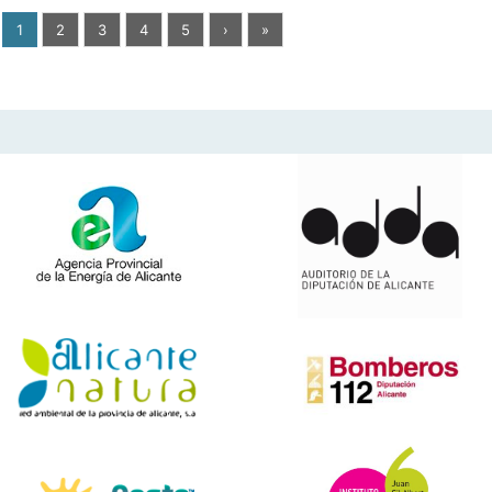
1
2
3
4
5
›
»