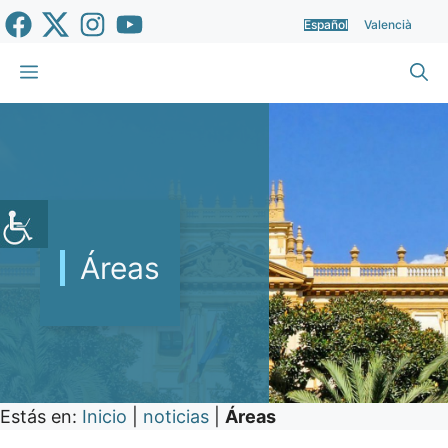
Saltar
Español
Valencià
al
contenido
Menú
Áreas
Estás en:
Inicio
|
noticias
|
Áreas