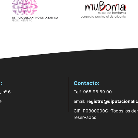
:
Contacto:
, nº 6
Telf. 965 98 89 00
e
email:
registro@diputacionalic
CIF: P0300000G -Todos los de
reservados