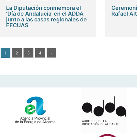
La Diputación conmemora el
Ceremoni
‘Día de Andalucía’ en el ADDA
Rafael Al
junto a las casas regionales de
FECUAS
1
2
3
4
›