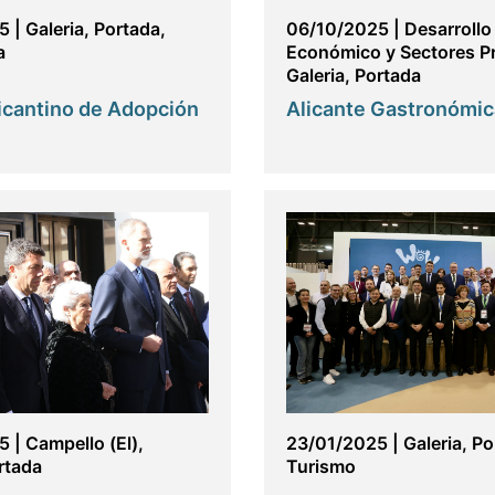
5
|
Galeria
,
Portada
,
06/10/2025
|
Desarrollo
a
Económico y Sectores P
Galeria
,
Portada
licantino de Adopción
Alicante Gastronómi
5
|
Campello (El)
,
23/01/2025
|
Galeria
,
Po
rtada
Turismo