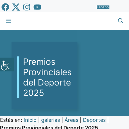
Saltar
Español
al
contenido
Menú
Premios
Provinciales
del Deporte
2025
Estás en:
Inicio
|
galerias
|
Áreas
|
Deportes
|
Premios Provinciales del Deporte 2025