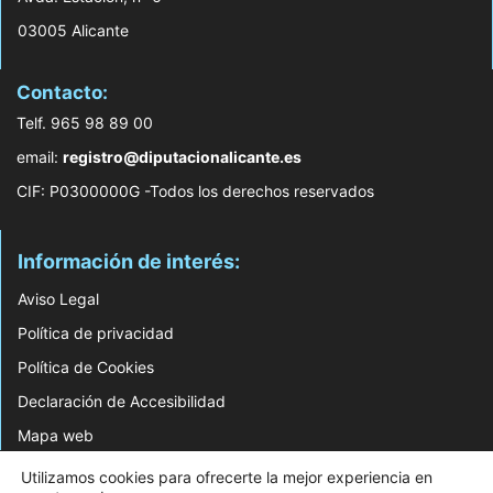
03005 Alicante
Contacto:
Telf. 965 98 89 00
email:
registro@diputacionalicante.es
CIF: P0300000G -Todos los derechos reservados
Información de interés:
Aviso Legal
Política de privacidad
Política de Cookies
Declaración de Accesibilidad
Mapa web
Utilizamos cookies para ofrecerte la mejor experiencia en
© 2026 Web Desarrollada por el Servicio de Informática de Diputación de