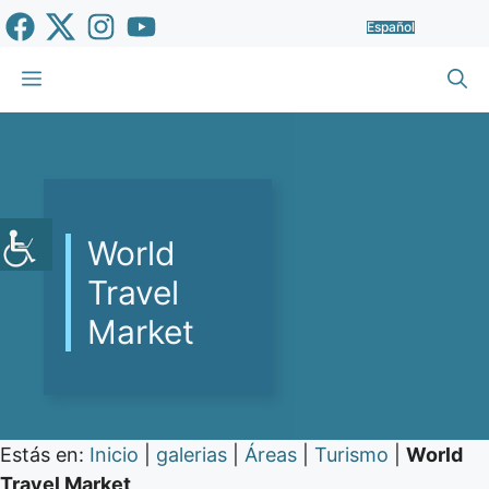
Saltar
Español
al
contenido
Menú
World
Travel
Market
Estás en:
Inicio
|
galerias
|
Áreas
|
Turismo
|
World
Travel Market