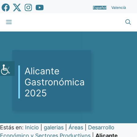
Saltar
Español
Valencià
al
contenido
Menú
Alicante
Gastronómica
2025
Estás en:
Inicio
|
galerias
|
Áreas
|
Desarrollo
Económico y Sectores Productivos
|
Alicante