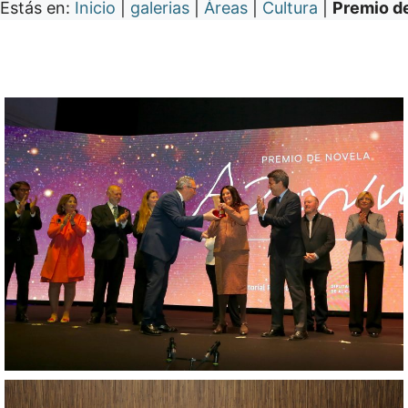
Estás en:
Inicio
|
galerias
|
Áreas
|
Cultura
|
Premio d