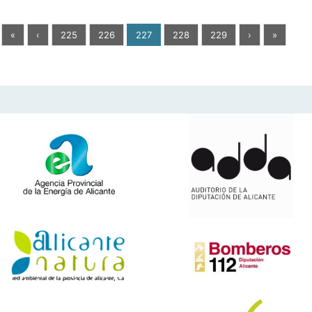
«
‹
225
226
227
228
229
›
»