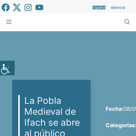
Saltar
Español
Valencià
al
contenido
Menú
La Pobla
Fecha:
08/0
Medieval de
Ifach se abre
Categorías
al público