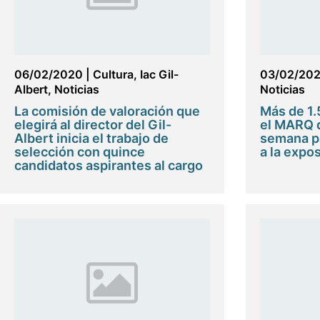
06/02/2020
|
Cultura
,
Iac Gil-
03/02/20
Albert
,
Noticias
Noticias
La comisión de valoración que
Más de 1.
elegirá al director del Gil-
el MARQ d
Albert inicia el trabajo de
semana pa
selección con quince
a la expos
candidatos aspirantes al cargo