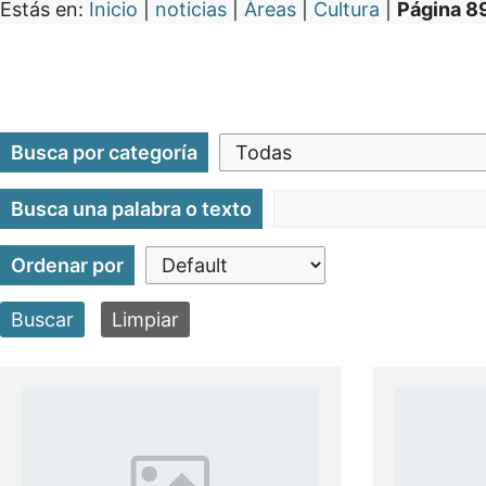
Estás en:
Inicio
|
noticias
|
Áreas
|
Cultura
|
Página 8
Busca por categoría
Busca una palabra o texto
Ordenar por
Buscar
Limpiar