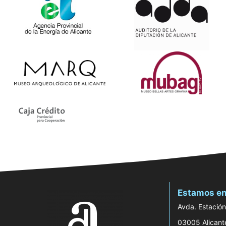
Estamos en
Avda. Estación
03005 Alicant