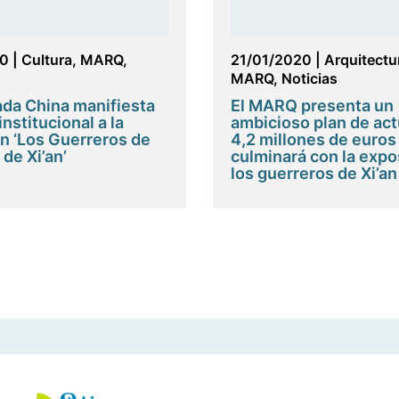
20
|
Cultura
,
MARQ
,
21/01/2020
|
Arquitectu
MARQ
,
Noticias
da China manifiesta
El MARQ presenta un
nstitucional a la
ambicioso plan de ac
n ‘Los Guerreros de
4,2 millones de euros
de Xi’an’
culminará con la expo
los guerreros de Xi’an