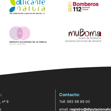
:
Contacto:
, nº 6
Telf. 965 98 89 00
e
email:
registro@diputacionalic