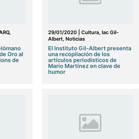
ARQ
,
29/01/2020
|
Cultura
,
Iac Gil-
Albert
,
Noticias
Melómano
El Instituto Gil-Albert presenta
de Oro al
una recopilación de los
ions de
artículos periodísticos de
Mario Martínez en clave de
humor