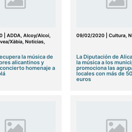
0
|
ADDA
,
Alcoy/Alcoi
,
09/02/2020
|
Cultura
,
N
vea/Xàbia
,
Noticias
,
ecupera la música de
La Diputación de Alica
res alicantinos y
la música a los munici
concierto homenaje a
promociona las agrup
lá
locales con más de 5
euros