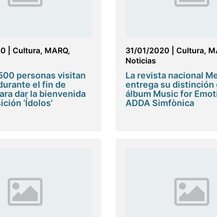
20
|
Cultura
,
MARQ
,
31/01/2020
|
Cultura
,
M
Noticias
500 personas visitan
La revista nacional 
urante el fin de
entrega su distinción 
ra dar la bienvenida
álbum Music for Emot
ición ‘Ídolos’
ADDA Simfònica