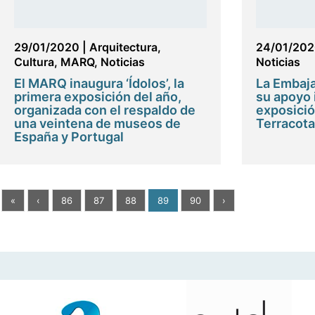
29/01/2020
|
Arquitectura
,
24/01/20
Cultura
,
MARQ
,
Noticias
Noticias
El MARQ inaugura ‘Ídolos’, la
La Embaja
primera exposición del año,
su apoyo i
organizada con el respaldo de
exposició
una veintena de museos de
Terracota 
España y Portugal
«
‹
86
87
88
89
90
›