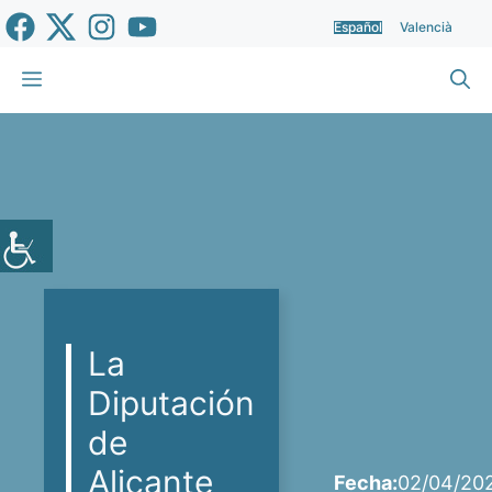
Saltar
Español
Valencià
al
contenido
Menú
La
Diputación
de
Alicante
Fecha:
02/04/20