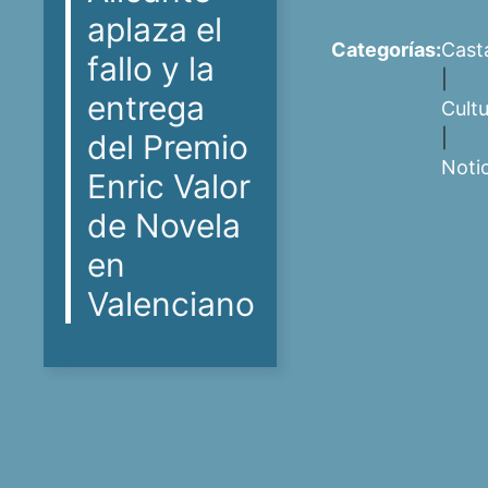
aplaza el
Categorías:
Casta
fallo y la
|
entrega
Cult
|
del Premio
Noti
Enric Valor
de Novela
en
Valenciano