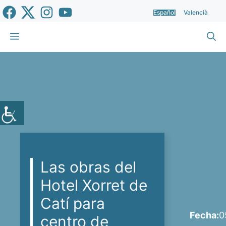
Saltar
Español
Valencià
al
contenido
Menú
Las obras del
Hotel Xorret de
Catí para
Fecha:
0
centro de