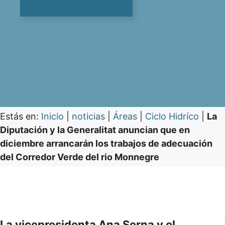
Estás en:
Inicio
|
noticias
|
Áreas
|
Ciclo Hidríco
|
La
Diputación y la Generalitat anuncian que en
diciembre arrancarán los trabajos de adecuación
del Corredor Verde del rio Monnegre
La vicepresidenta Ana Serna y el