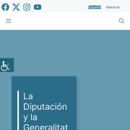
Saltar
Español
Valencià
al
contenido
Menú
La
Diputación
y la
Generalitat