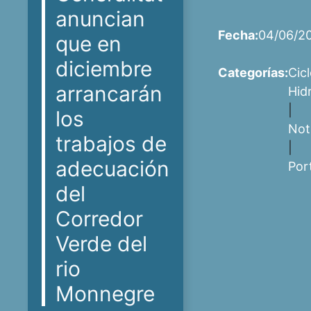
anuncian
Fecha:
04/06/2
que en
diciembre
Categorías:
Cic
arrancarán
Hid
|
los
Not
trabajos de
|
adecuación
Por
del
Corredor
Verde del
rio
Monnegre