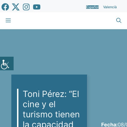
Saltar
Español
Valencià
al
contenido
Menú
Toni Pérez: “El
cine y el
turismo tienen
la capacidad
Fecha:
08/