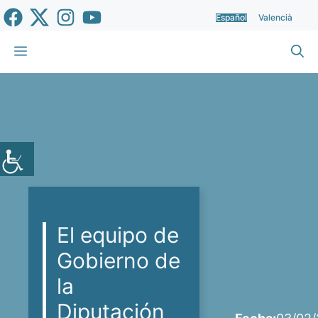
Saltar
Español
Valencià
al
contenido
Menú
El equipo de
Gobierno de
la
Diputación