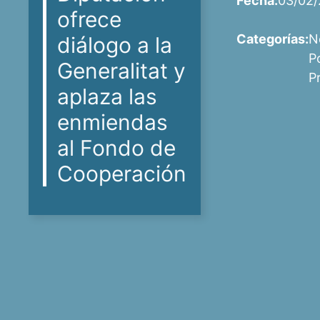
Fecha:
03/02/
ofrece
Categorías:
N
diálogo a la
P
Generalitat y
P
aplaza las
enmiendas
al Fondo de
Cooperación