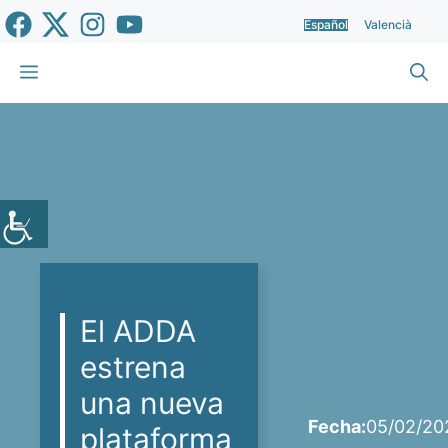
Saltar
Español
Valencià
al
contenido
Menú
El ADDA
estrena
una nueva
Fecha:
05/02/20
plataforma