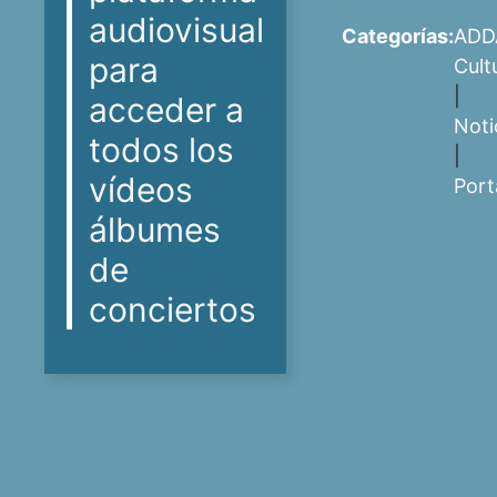
audiovisual
Categorías:
ADD
para
Cult
|
acceder a
Noti
todos los
|
vídeos
Port
álbumes
de
conciertos