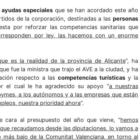
s
ayudas especiales
que se han acordado este año
rtidos de la corporación, destinadas a las
personas
sta por reforzar las competencias sanitarias que
orresponden por ley, las hacemos con un enorme
e es la realidad de la provincia de Alicante
”, ha
que fue la ministra que trajo el AVE a la ciudad, y ha
ación respecto a las
competencias turísticas
y la
or el cual le ha agradecido su apoyo “
a nuestras
as pymes, a los autónomos y a las empresas que están
leos, nuestra prioridad ahora
”.
e cara al presupuesto del año que viene, “
hemos
co que recaudamos desde las diputaciones, lo vamos a
o más bajo de la Comunitat Valenciana, en torno al