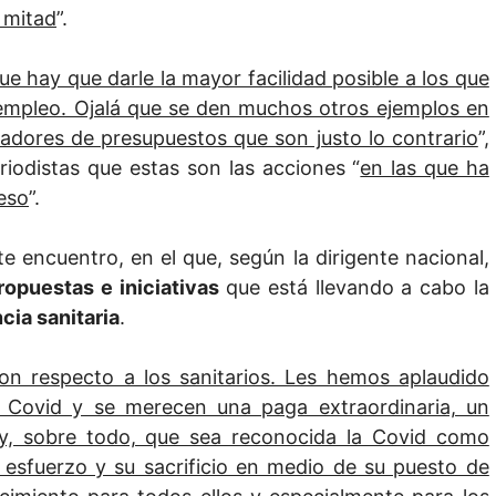
a mitad
”.
 hay que darle la mayor facilidad posible a los que
sempleo. Ojalá que se den muchos otros ejemplos en
rradores de presupuestos que son justo lo contrario
”,
iodistas que estas son las acciones “
en las que ha
eso
”.
 encuentro, en el que, según la dirigente nacional,
ropuestas e iniciativas
que está llevando a cabo la
cia sanitaria
.
on respecto a los sanitarios. Les hemos aplaudido
 Covid y se merecen una paga extraordinaria, un
s y, sobre todo, que sea reconocida la Covid como
 esfuerzo y su sacrificio en medio de su puesto de