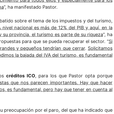
ocimiento para todos ellos y especialmente para los
na
”, ha manifestado Pastor.
batido sobre el tema de los impuestos y del turismo,
 nivel nacional es más de 12% del PIB y aquí, en la
su provincia, el turismo es parte de su riqueza
”, ha
ropuestas para que se pueda recuperar el sector. “
Si
randes y pequeños tendrían que cerrar
.
Solicitamos
edimos la bajada del IVA del turismo, es fundamental
los
créditos ICO
, para los que Pastor opta porque
stas que nos parecen importantes. Hay que hacer
os, es fundamental, pero hay que tener en cuenta al
u preocupación por el paro, del que ha indicado que