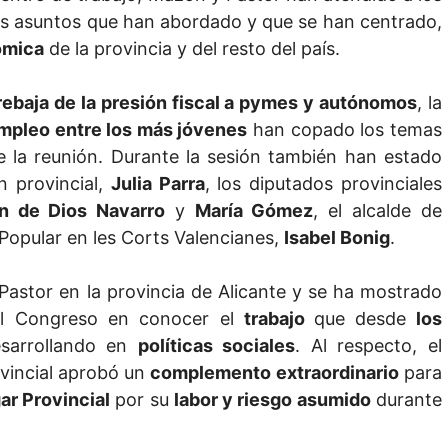
os asuntos que han abordado y que se han centrado,
ómica
de la provincia y del resto del país.
rebaja de la presión fiscal a pymes y autónomos
, la
mpleo entre los más jóvenes
han copado los temas
e la reunión. Durante la sesión también han estado
n provincial,
Julia Parra
, los diputados provinciales
n de Dios Navarro
y
María Gómez
, el alcalde de
 Popular en les Corts Valencianes,
Isabel Bonig
.
astor en la provincia de Alicante y se ha mostrado
del Congreso en conocer el
trabajo
que desde
los
sarrollando en
políticas sociales
. Al respecto, el
vincial aprobó un
complemento extraordinario
para
ar Provincial
por su
labor
y riesgo asumido
durante