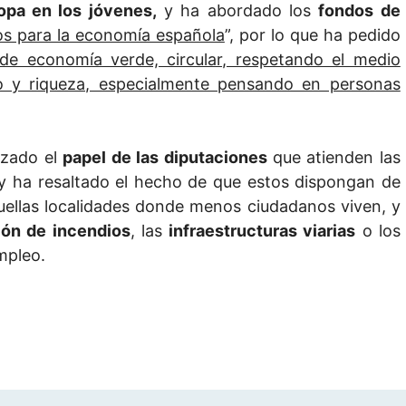
opa en los jóvenes,
y ha abordado los
fondos de
os para la economía española
”, por lo que ha pedido
de economía verde, circular, respetando el medio
 y riqueza, especialmente pensando en personas
lzado el
papel de las diputaciones
que atienden las
y ha resaltado el hecho de que estos dispongan de
uellas localidades donde menos ciudadanos viven, y
ión de incendios
, las
infraestructuras viarias
o los
mpleo.