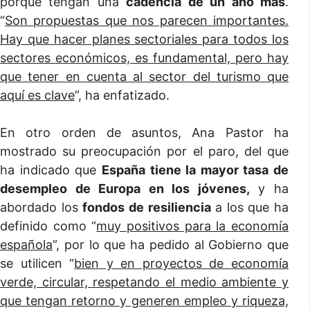
porque tengan una
cadencia de un año más
.
“
Son propuestas que nos parecen importantes.
Hay que hacer planes sectoriales para todos los
sectores económicos, es fundamental, pero hay
que tener en cuenta al sector del turismo que
aquí es clave
”, ha enfatizado.
En otro orden de asuntos, Ana Pastor ha
mostrado su preocupación por el paro, del que
ha indicado que
España tiene la mayor tasa de
desempleo de Europa en los jóvenes,
y ha
abordado los
fondos de resiliencia
a los que ha
definido como “
muy positivos para la economía
española
”, por lo que ha pedido al Gobierno que
se utilicen “
bien y en proyectos de economía
verde, circular, respetando el medio ambiente y
que tengan retorno y generen empleo y riqueza,