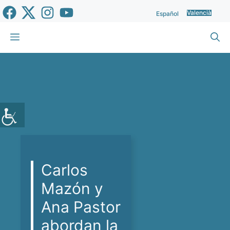
Vés
Valencià
Español
al
contingut
Menu
Carlos
Mazón y
Ana Pastor
abordan la