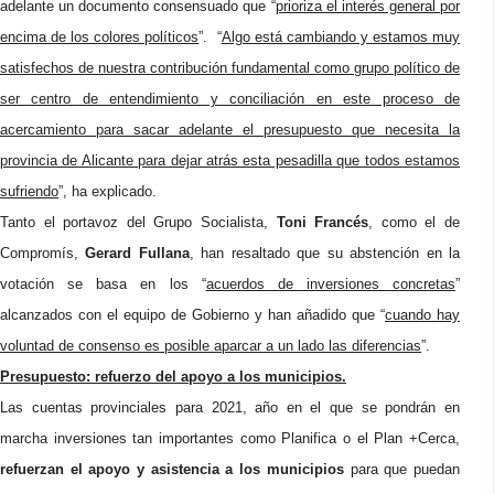
adelante un documento consensuado que “
prioriza el interés general por
encima de los colores políticos
”. “
Algo está cambiando y estamos muy
satisfechos de nuestra contribución fundamental como grupo político de
ser centro de entendimiento y conciliación en este proceso de
acercamiento para sacar adelante el presupuesto que necesita la
provincia de Alicante para dejar atrás esta pesadilla que todos estamos
sufriendo
”, ha explicado.
Tanto el portavoz del Grupo Socialista,
Toni Francés
, como el de
Compromís,
Gerard Fullana
, han resaltado que su abstención en la
votación se basa en los “
acuerdos de inversiones concretas
”
alcanzados con el equipo de Gobierno y han añadido que “
cuando hay
voluntad de consenso es posible aparcar a un lado las diferencias
”.
Presupuesto: refuerzo del apoyo a los municipios.
Las cuentas provinciales para 2021, año en el que se pondrán en
marcha inversiones tan importantes como Planifica o el Plan +Cerca,
refuerzan el apoyo y asistencia a los municipios
para que puedan