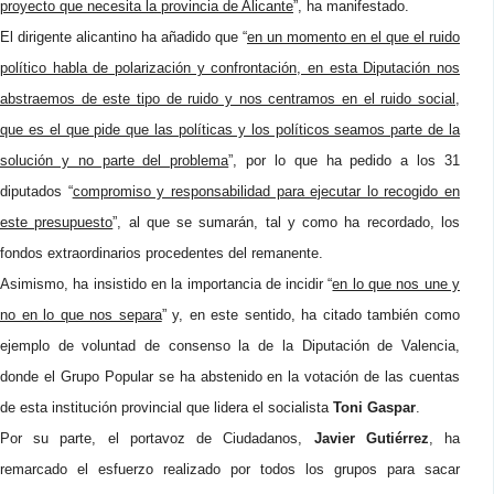
proyecto que necesita la provincia de Alicante
”, ha manifestado.
El dirigente alicantino ha añadido que “
en un momento en el que el ruido
político habla de polarización y confrontación, en esta Diputación nos
abstraemos de este tipo de ruido y nos centramos en el ruido social,
que es el que pide que las políticas y los políticos seamos parte de la
solución y no parte del problema
”, por lo que ha pedido a los 31
diputados “
compromiso y responsabilidad para ejecutar lo recogido en
este presupuesto
”, al que se sumarán, tal y como ha recordado, los
fondos extraordinarios procedentes del remanente.
Asimismo, ha insistido en la importancia de incidir “
en lo que nos une y
no en lo que nos separa
” y, en este sentido, ha citado también como
ejemplo de voluntad de consenso la de la Diputación de Valencia,
donde el Grupo Popular se ha abstenido en la votación de las cuentas
de esta institución provincial que lidera el socialista
Toni Gaspar
.
Por su parte, el portavoz de Ciudadanos,
Javier Gutiérrez
, ha
remarcado el esfuerzo realizado por todos los grupos para sacar