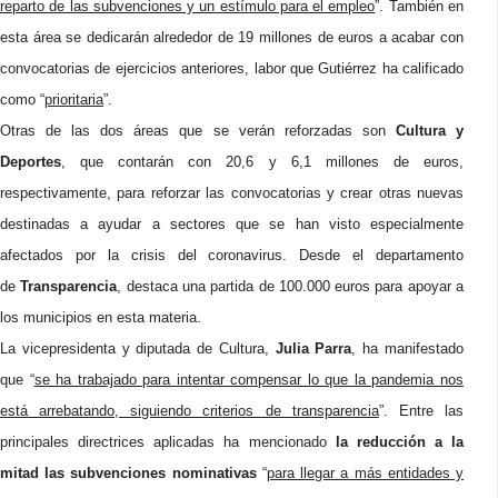
reparto de las subvenciones y un estímulo para el empleo
”. También en
esta área se dedicarán alrededor de 19 millones de euros a acabar con
convocatorias de ejercicios anteriores, labor que Gutiérrez ha calificado
como “
prioritaria
”.
Otras de las dos áreas que se verán reforzadas son
Cultura y
Deportes
, que contarán con 20,6 y 6,1 millones de euros,
respectivamente, para reforzar las convocatorias y crear otras nuevas
destinadas a ayudar a sectores que se han visto especialmente
afectados por la crisis del coronavirus. Desde el departamento
de
Transparencia
, destaca una partida de 100.000 euros para apoyar a
los municipios en esta materia.
La vicepresidenta y diputada de Cultura,
Julia Parra
, ha manifestado
que “
se ha trabajado para intentar compensar lo que la pandemia nos
está arrebatando, siguiendo criterios de transparencia
”. Entre las
principales directrices aplicadas ha mencionado
la reducción a la
mitad las subvenciones nominativas
“
para llegar a más entidades y