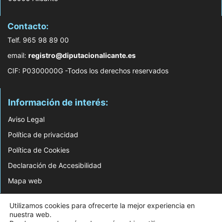
Contacto:
Telf. 965 98 89 00
email:
registro@diputacionalicante.es
CIF: P0300000G -Todos los derechos reservados
Información de interés:
Aviso Legal
Política de privacidad
Política de Cookies
Declaración de Accesibilidad
Mapa web
© 2026 Web Desarrollada por el Servicio de Informática de Diputación de
Utilizamos cookies para ofrecerte la mejor experiencia en
Alicante
nuestra web.