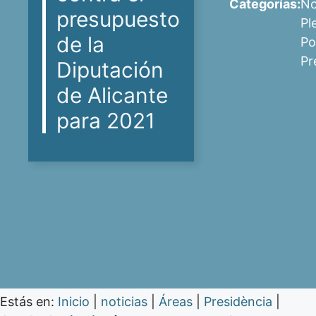
Categorías:
No
presupuesto
Pl
de la
Po
Pr
Diputación
de Alicante
para 2021
Estás en:
Inicio
|
noticias
|
Áreas
|
Presidència
|