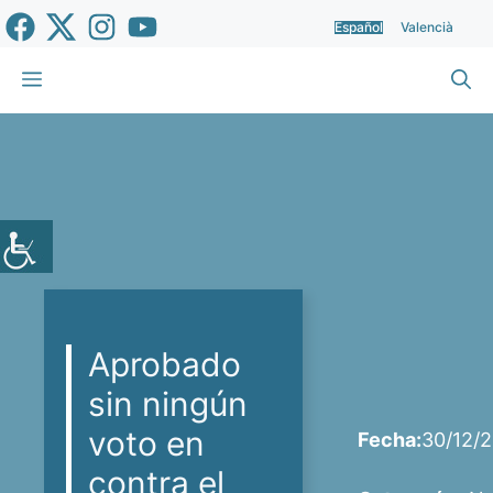
Saltar
Español
Valencià
al
contenido
Menú
Aprobado
sin ningún
voto en
Fecha:
30/12/
contra el