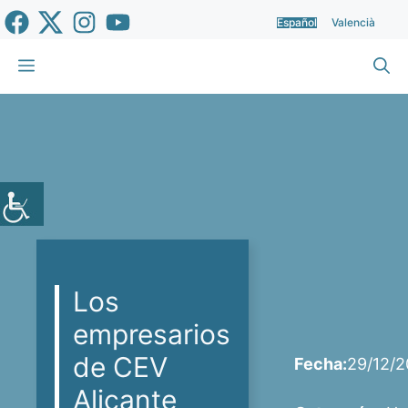
Saltar
Español
Valencià
al
contenido
Menú
Los
empresarios
de CEV
Fecha:
29/12/
Alicante