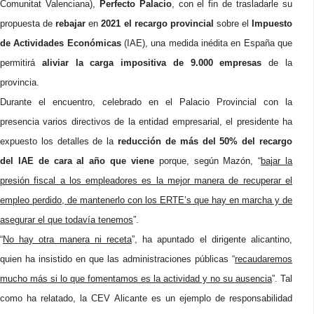
Comunitat Valenciana),
Perfecto Palacio
, con el fin de trasladarle su
propuesta de
rebajar
en
2021
el recargo provincial
sobre el
Impuesto
de Actividades Económicas
(IAE), una medida inédita en España que
permitirá
aliviar la carga impositiva de 9.000 empresas
de la
provincia.
Durante el encuentro, celebrado en el Palacio Provincial con la
presencia varios directivos de la entidad empresarial, el presidente ha
expuesto los detalles de la
reducción de más del 50% del recargo
del IAE de cara al año que viene
porque, según Mazón, “
bajar la
presión fiscal a los empleadores es la mejor manera de recuperar el
empleo perdido, de mantenerlo con los ERTE’s que hay en marcha y de
asegurar el que todavía tenemos
”.
“
No hay otra manera ni receta
”, ha apuntado el dirigente alicantino,
quien ha insistido en que las administraciones públicas “
recaudaremos
mucho más si lo que fomentamos es la actividad y no su ausencia
”. Tal
como ha relatado, la CEV Alicante es un ejemplo de responsabilidad