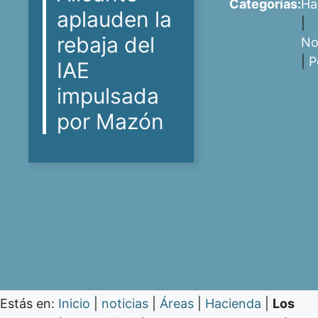
Categorías:
Ha
aplauden la
|
rebaja del
No
|
P
IAE
impulsada
por Mazón
Estás en:
Inicio
|
noticias
|
Áreas
|
Hacienda
|
Los