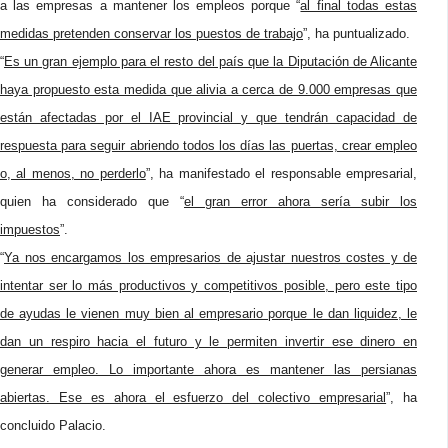
a las empresas a mantener los empleos porque “
al final todas estas
medidas pretenden conservar los puestos de trabajo
”, ha puntualizado.
“
Es un gran ejemplo para el resto del país que la Diputación de Alicante
haya propuesto esta medida que alivia a cerca de 9.000 empresas que
están afectadas por el IAE provincial y que tendrán capacidad de
respuesta para seguir abriendo todos los días las puertas, crear empleo
o, al menos, no perderlo
”, ha manifestado el responsable empresarial,
quien ha considerado que “
el gran error ahora sería subir los
impuestos
”.
“
Ya nos encargamos los empresarios de ajustar nuestros costes y de
intentar ser lo más productivos y competitivos posible, pero este tipo
de ayudas le vienen muy bien al empresario porque le dan liquidez, le
dan un respiro hacia el futuro y le permiten invertir ese dinero en
generar empleo. Lo importante ahora es mantener las persianas
abiertas. Ese es ahora el esfuerzo del colectivo empresarial
”, ha
concluido Palacio.