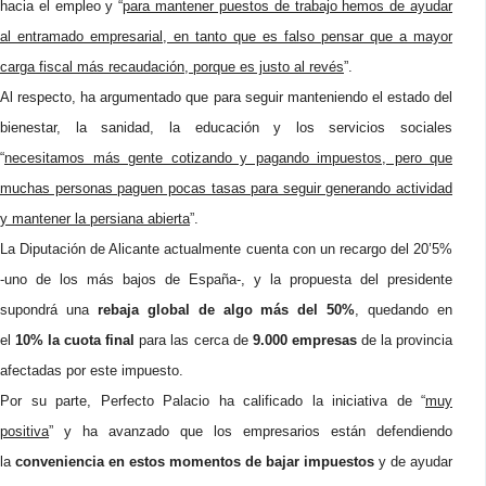
hacia el empleo y “
para mantener puestos de trabajo hemos de ayudar
al entramado empresarial, en tanto que es falso pensar que a mayor
carga fiscal más recaudación, porque es justo al revés
”.
Al respecto, ha argumentado que para seguir manteniendo el estado del
bienestar, la sanidad, la educación y los servicios sociales
“
necesitamos más gente cotizando y pagando impuestos, pero que
muchas personas paguen pocas tasas para seguir generando actividad
y mantener la persiana abierta
”.
La Diputación de Alicante actualmente cuenta con un recargo del 20’5%
-uno de los más bajos de España-, y la propuesta del presidente
supondrá una
rebaja global de algo más del 50%
, quedando en
el
10% la cuota final
para las cerca de
9.000 empresas
de la provincia
afectadas por este impuesto.
Por su parte, Perfecto Palacio ha calificado la iniciativa de “
muy
positiva
” y ha avanzado que los empresarios están defendiendo
la
conveniencia en estos momentos de bajar impuestos
y de ayudar