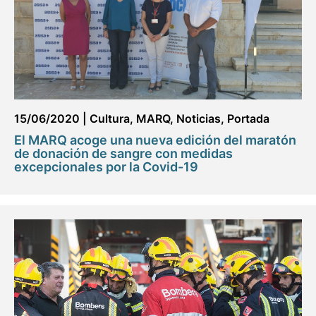
15/06/2020
|
Cultura
,
MARQ
,
Noticias
,
Portada
El MARQ acoge una nueva edición del maratón
de donación de sangre con medidas
excepcionales por la Covid-19