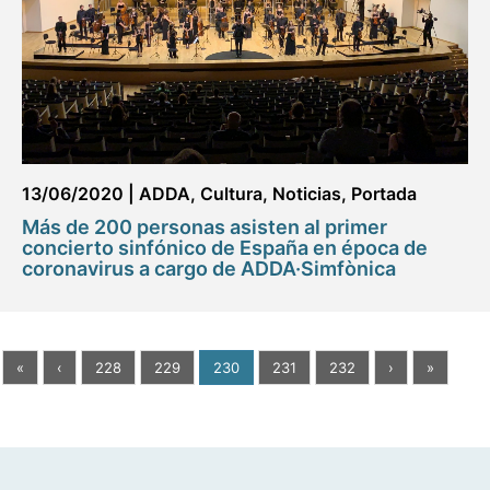
13/06/2020
|
ADDA
,
Cultura
,
Noticias
,
Portada
Más de 200 personas asisten al primer
concierto sinfónico de España en época de
coronavirus a cargo de ADDA·Simfònica
«
‹
228
229
230
231
232
›
»