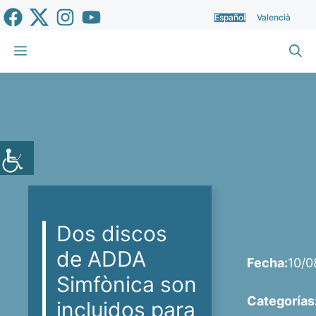
Saltar
Español
Valencià
al
contenido
Menú
Dos discos
de ADDA
Fecha:
10/0
Simfònica son
Categorías
incluidos para