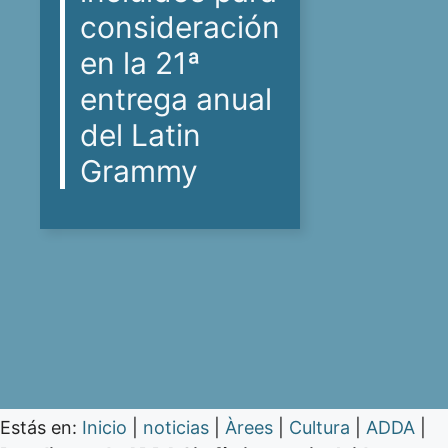
consideración
en la 21ª
entrega anual
del Latin
Grammy
Estás en:
Inicio
|
noticias
|
Àrees
|
Cultura
|
ADDA
|