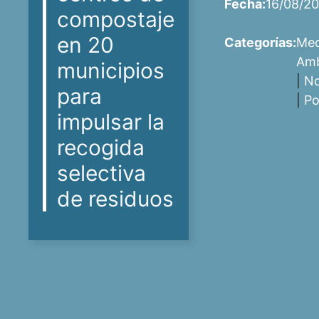
Fecha:
16/08/2
compostaje
en 20
Categorías:
Med
Amb
municipios
|
No
para
|
Po
impulsar la
recogida
selectiva
de residuos