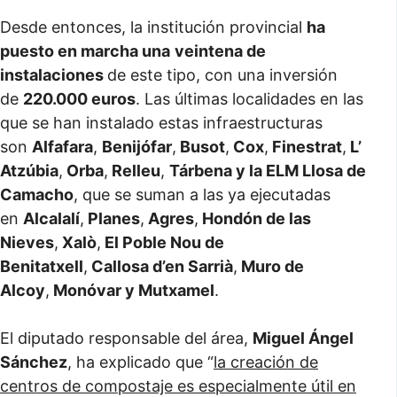
Desde entonces, la institución provincial
ha
puesto en marcha una
veintena de
instalaciones
de este tipo, con una inversión
de
220.000 euros
. Las últimas localidades en las
que se han instalado estas infraestructuras
son
Alfafara
,
Benijófar
,
Busot
,
Cox
,
Finestrat
,
L’
Atzúbia
,
Orba
,
Relleu
,
Tárbena y la ELM Llosa de
Camacho
, que se suman a las ya ejecutadas
en
Alcalalí
,
Planes
,
Agres
,
Hondón de las
Nieves
,
Xalò
,
El Poble Nou de
Benitatxell
,
Callosa d’en Sarrià
,
Muro de
Alcoy
,
Monóvar y Mutxamel
.
El diputado responsable del área,
Miguel Ángel
Sánchez
, ha explicado que “
la creación de
centros de compostaje es especialmente útil en