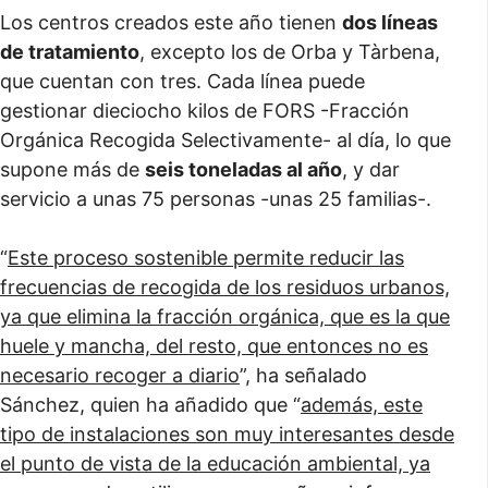
Los centros creados este año tienen
dos líneas
de tratamiento
, excepto los de Orba y Tàrbena,
que cuentan con tres. Cada línea puede
gestionar dieciocho kilos de FORS -Fracción
Orgánica Recogida Selectivamente- al día, lo que
supone más de
seis toneladas al año
, y dar
servicio a unas 75 personas -unas 25 familias-.
“
Este proceso sostenible permite reducir las
frecuencias de recogida de los residuos urbanos,
ya que elimina la fracción orgánica, que es la que
huele y mancha, del resto, que entonces no es
necesario recoger a diario
”, ha señalado
Sánchez, quien ha añadido que “
además, este
tipo de instalaciones son muy interesantes desde
el punto de vista de la educación ambiental, ya