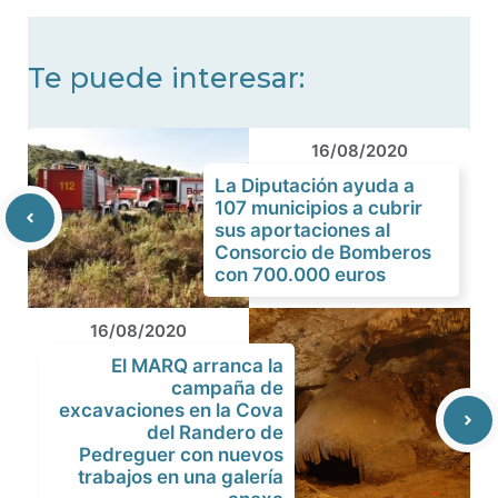
Te puede interesar:
16/08/2020
La Diputación ayuda a
107 municipios a cubrir
sus aportaciones al
Consorcio de Bomberos
con 700.000 euros
16/08/2020
El MARQ arranca la
campaña de
excavaciones en la Cova
del Randero de
Pedreguer con nuevos
trabajos en una galería