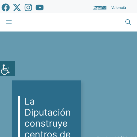
Saltar
Español
Valencià
al
contenido
Menú
La
Diputación
construye
centros de