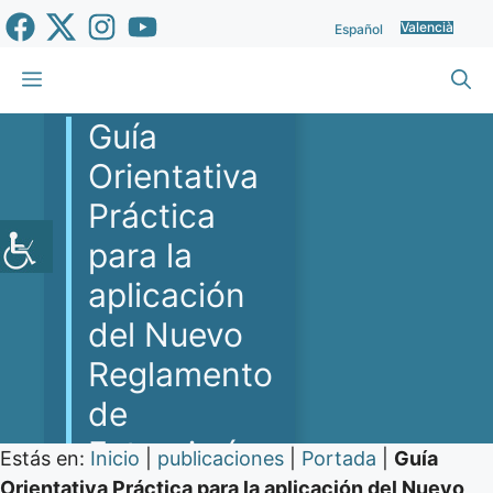
Vés
Valencià
Español
al
contingut
Menu
Guía
Orientativa
Práctica
para la
aplicación
del Nuevo
Reglamento
de
Extranjería
Estás en:
Inicio
|
publicaciones
|
Portada
|
Guía
Orientativa Práctica para la aplicación del Nuevo