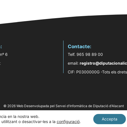
:
Contacte:
 nº 6
Telf. 965 98 89 00
t
email:
registro@diputacionalic
CIF: P0300000G -Tots els drets
© 2026 Web Desenvolupada pel Servei d'Informàtica de Diputació d'Alacant
ència en la nostra web.
Accepta
tilitzant o desactivar-les a la
configuració
.