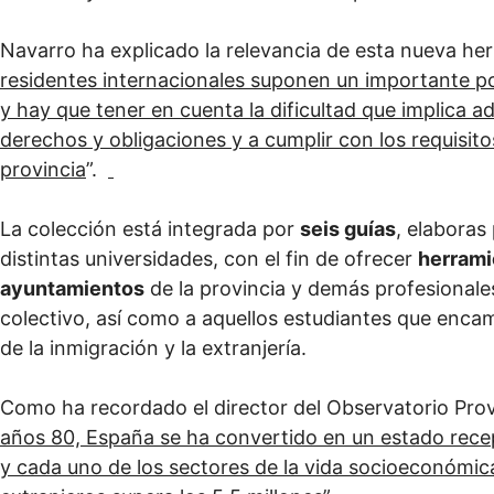
Navarro ha explicado la relevancia de esta nueva he
residentes internacionales suponen un importante por
y hay que tener en cuenta la dificultad que implica 
derechos y obligaciones y a cumplir con los requisit
provincia
”.
La colección está integrada por
seis guías
, elaboras
distintas universidades, con el fin de ofrecer
herrami
ayuntamientos
de la provincia y demás profesionale
colectivo, así como a aquellos estudiantes que enca
de la inmigración y la extranjería.
Como ha recordado el director del Observatorio Provi
años 80, España se ha convertido en un estado rece
y cada uno de los sectores de la vida socioeconómic