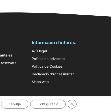
Informació d'interés:
Avís legal
ante.es
Política de privacitat
 reservats
Política de Cookies
Declaració d'Accessibilitat
Mapa web
Tanca el bàner de gale
Rebutja
Configuració