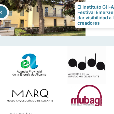
El Instituto Gil-A
Festival EmerGe
dar visibilidad a
creadores