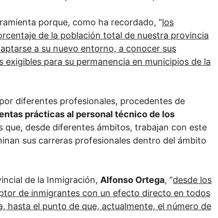
rramienta porque, como ha recordado, “
los
centaje de la población total de nuestra provincia
adaptarse a su nuevo entorno, a conocer sus
os exigibles para su permanencia en municipios de la
 por diferentes profesionales, procedentes de
entas prácticas al personal técnico de los
s que, desde diferentes ámbitos, trabajan con este
minan sus carreras profesionales dentro del ámbito
ncial de la Inmigración,
Alfonso Ortega
, “
desde los
ptor de inmigrantes con un efecto directo en todos
a, hasta el punto de que, actualmente, el número de