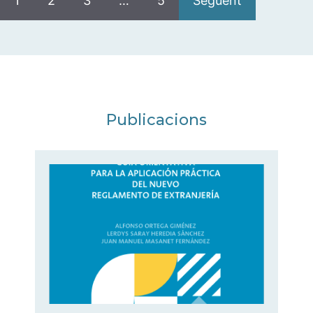
1
2
3
…
5
Següent
Publicacions