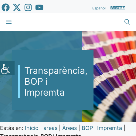
Vés
Valencià
Español
al
contingut
Menu
Transparència,
BOP i
Impremta
Estás en:
Inicio
|
areas
|
Àrees
|
BOP i Impremta
|