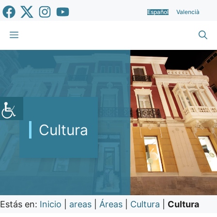
Saltar
Español
Valencià
al
contenido
Menú
Cultura
Estás en:
Inicio
|
areas
|
Áreas
|
Cultura
|
Cultura