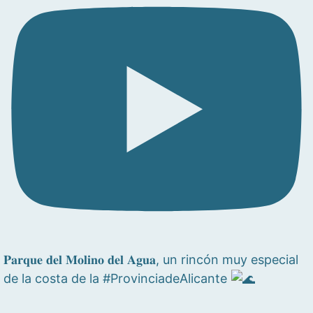
𝐏𝐚𝐫𝐪𝐮𝐞 𝐝𝐞𝐥 𝐌𝐨𝐥𝐢𝐧𝐨 𝐝𝐞𝐥 𝐀𝐠𝐮𝐚, un rincón muy especial
de la costa de la #ProvinciadeAlicante