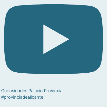
Curiosidades Palacio Provincial
#provinciadealicante