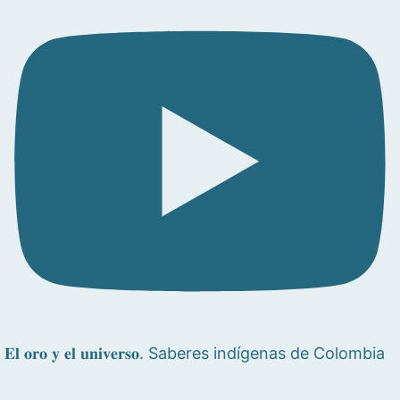
𝐄𝐥 𝐨𝐫𝐨 𝐲 𝐞𝐥 𝐮𝐧𝐢𝐯𝐞𝐫𝐬𝐨. Saberes indígenas de Colombia