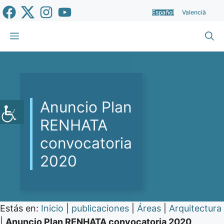
Saltar
Español
Valencià
al
contenido
Menú
Anuncio Plan
RENHATA
convocatoria
2020
Estás en:
Inicio
|
publicaciones
|
Áreas
|
Arquitectura
|
Anuncio Plan RENHATA convocatoria 2020