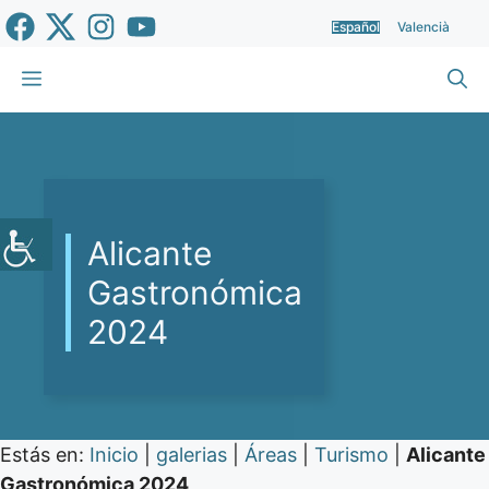
Saltar
Español
Valencià
al
contenido
Menú
Alicante
Gastronómica
2024
Estás en:
Inicio
|
galerias
|
Áreas
|
Turismo
|
Alicante
Gastronómica 2024