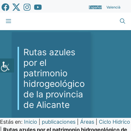
Saltar
Español
Valencià
al
contenido
Menú
Rutas azules
por el
patrimonio
hidrogeológico
de la provincia
de Alicante
Estás en:
Inicio
|
publicaciones
|
Áreas
|
Ciclo Hidríco
|
Rutas azules por el patrimonio hidrogeológico de