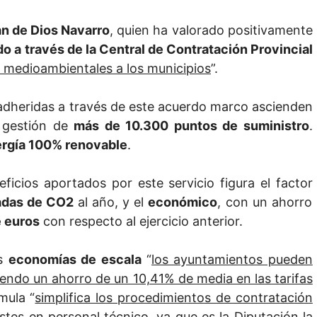
n de Dios Navarro
, quien ha valorado positivamente
do a través de la Central de Contratación Provincial
 medioambientales a los municipios
”.
 adheridas a través de este acuerdo marco ascienden
 gestión de
más de 10.300 puntos de suministro
.
rgía 100% renovable
.
icios aportados por este servicio figura el factor
adas de CO2
al año, y el
económico
, con un ahorro
e euros
con respecto al ejercicio anterior.
as
economías de escala
“
los ayuntamientos pueden
endo un ahorro de un 10,41% de media en las tarifas
mula “
simplifica los procedimientos de contratación
stes en personal técnico, ya que es la Diputación la