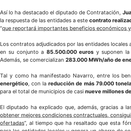
Así lo ha destacado el diputado de Contratación,
Jua
la respuesta de las entidades a este
contrato realiza
“
que reportará importantes beneficios económicos y
Los contratos adjudicados por las entidades locales
en su conjunto a
85.500.000 euros
y suponen la
Además, se comercializan
283.000 MWh/año de ene
Tal y como ha manifestado Navarro, entre los benef
energético
, con la
reducción de más 79.000 tonel
para el total de municipios de casi
nueve millones d
El diputado ha explicado que, además, gracias a l
obtener mejores condiciones contractuales, consigui
ofertadas
”, al tiempo que ha resaltado que esta fór
para las entidades locales y genera un ahorro de co