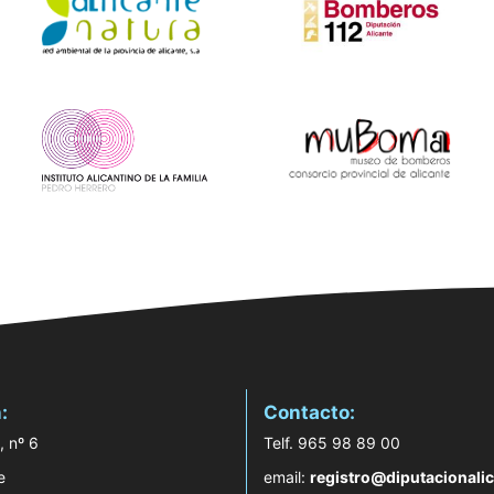
:
Contacto:
, nº 6
Telf. 965 98 89 00
e
email:
registro@diputacionalic