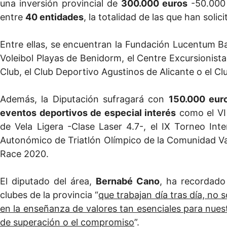
una inversión provincial de
300.000 euros
-50.000 
entre
40 entidades
, la totalidad de las que han sol
Entre ellas, se encuentran la Fundación Lucentum Ba
Voleibol Playas de Benidorm, el Centre Excursionista
Club, el Club Deportivo Agustinos de Alicante o el 
Además, la Diputación sufragará con
150.000 eur
eventos deportivos de especial interés
como el VI
de Vela Ligera -Clase Laser 4.7-, el IX Torneo In
Autonómico de Triatlón Olímpico de la Comunidad Va
Race 2020.
El diputado del área,
Bernabé Cano
, ha recordado 
clubes de la provincia “
que trabajan día tras día, no 
en la enseñanza de valores tan esenciales para nuest
de superación o el compromiso
”.