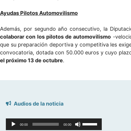
Ayudas Pilotos Automovilismo
Además, por segundo año consecutivo, la Diputac
colaborar con los pilotos de automovilismo
-veloci
que su preparación deportiva y competitiva les exige
convocatoria, dotada con 50.000 euros y cuyo plaz
el próximo 13 de octubre
.
Audios de la noticia
Reproductor
Utiliza
00:00
00:00
de
las