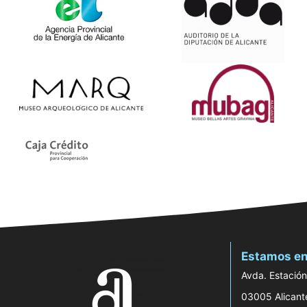
Estamos en
Avda. Estación
03005 Alicant