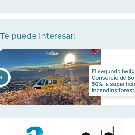
audio
teclas
de
flecha
arriba/abajo
Te puede interesar:
para
aumentar
o
disminuir
El segundo helic
el
Consorcio de B
volumen.
50% la superfici
incendios forest